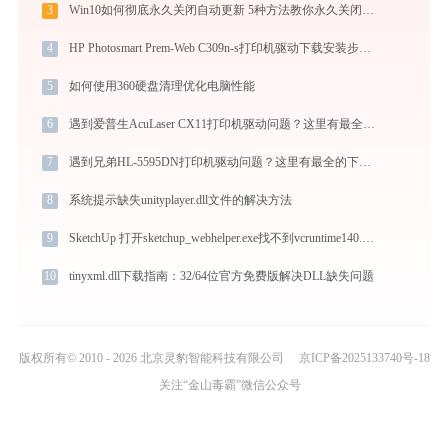
3
Win10如何彻底永久关闭自动更新 5种方法教你永久关闭win10自动更新
4
HP Photosmart Prem-Web C309n-s打印机驱动下载安装步骤详细解析，让安装更简单
5
如何使用360硬盘清理优化电脑性能
6
遇到爱普生AcuLaser CX11打印机驱动问题？这里有最全的下载及安装指导
7
遇到兄弟HL-5595DN打印机驱动问题？这里有最全的下载及安装指导
8
系统提示缺失unityplayer.dll文件的解决方法
9
SketchUp 打开sketchup_webhelper.exe找不到vcruntime140.dll怎么办
10
tinyxml.dll下载指南：32/64位官方免费版解决DLL缺失问题
版权所有© 2010 - 2026 北京灵豹智能科技有限公司
京ICP备2025133740号-18
关注“金山毒霸”微信公众号