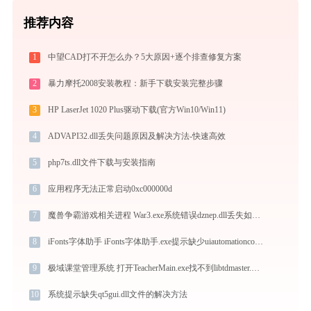
推荐内容
1
中望CAD打不开怎么办？5大原因+逐个排查修复方案
2
暴力摩托2008安装教程：新手下载安装完整步骤
3
HP LaserJet 1020 Plus驱动下载(官方Win10/Win11)
4
ADVAPI32.dll丢失问题原因及解决方法-快速高效
5
php7ts.dll文件下载与安装指南
6
应用程序无法正常启动0xc000000d
7
魔兽争霸游戏相关进程 War3.exe系统错误dznep.dll丢失如何解决
8
iFonts字体助手 iFonts字体助手.exe提示缺少uiautomationcore.dll文件的解决办法
9
极域课堂管理系统 打开TeacherMain.exe找不到libtdmaster.dll怎么办
10
系统提示缺失qt5gui.dll文件的解决方法