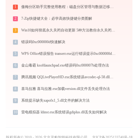
1
傲梅分区助手完整使用教程：磁盘分区管理与数据迁移实战指南
2
7-Zip快捷键大全：必学高效快捷键分类图解
3
Win10如何彻底永久关闭自动更新 5种方法教你永久关闭win10自动更新
4
错误码0xc000000d快速解决
5
WPS Office错误报告 transerr.exe运行错误提示0xc000000d的解决办法
6
金山毒霸 ksoftlaunchpad.exe错误码0xc000007b处理办法
7
腾讯视频 QQLivePlayerHD.exe系统错误avcodec-ql-58.dll丢失如何解决
8
喜马拉雅 喜马拉雅.exe加载version.dll文件丢失处理办法
9
系统提示缺失xapofx1_5.dll文件的解决方法
10
雷电模拟器 ldinst.exe系统错误gdiplus.dll丢失如何解决
版权所有© 2010 - 2026 北京灵豹智能科技有限公司
京ICP备2025133740号-18