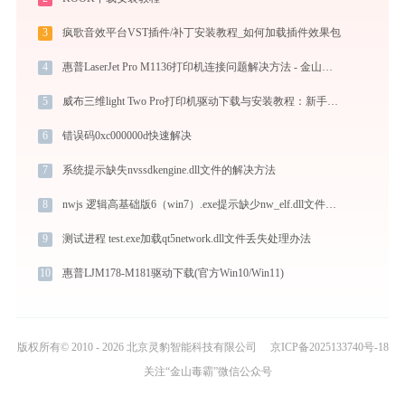
3
疯歌音效平台VST插件/补丁安装教程_如何加载插件效果包
4
惠普LaserJet Pro M1136打印机连接问题解决方法 - 金山毒霸
5
威布三维light Two Pro打印机驱动下载与安装教程：新手也能轻松搞定
6
错误码0xc000000d快速解决
7
系统提示缺失nvssdkengine.dll文件的解决方法
8
nwjs 逻辑高基础版6（win7）.exe提示缺少nw_elf.dll文件的解决办法
9
测试进程 test.exe加载qt5network.dll文件丢失处理办法
10
惠普LJM178-M181驱动下载(官方Win10/Win11)
版权所有© 2010 - 2026 北京灵豹智能科技有限公司
京ICP备2025133740号-18
关注“金山毒霸”微信公众号