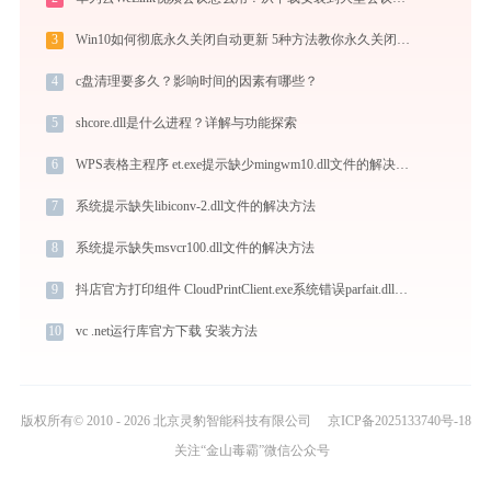
3
Win10如何彻底永久关闭自动更新 5种方法教你永久关闭win10自动更新
4
c盘清理要多久？影响时间的因素有哪些？
5
shcore.dll是什么进程？详解与功能探索
6
WPS表格主程序 et.exe提示缺少mingwm10.dll文件的解决办法
7
系统提示缺失libiconv-2.dll文件的解决方法
8
系统提示缺失msvcr100.dll文件的解决方法
9
抖店官方打印组件 CloudPrintClient.exe系统错误parfait.dll丢失如何解决
10
vc .net运行库官方下载 安装方法
版权所有© 2010 - 2026 北京灵豹智能科技有限公司
京ICP备2025133740号-18
关注“金山毒霸”微信公众号