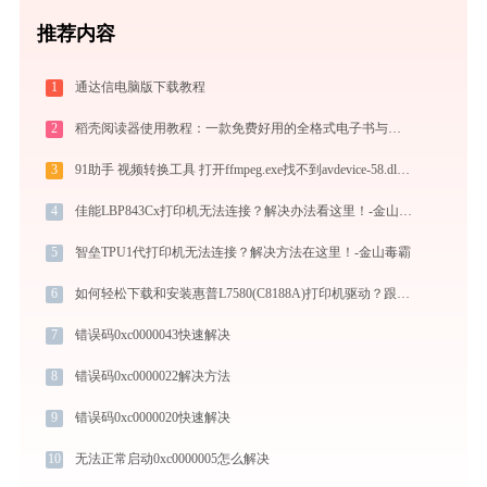
推荐内容
1
通达信电脑版下载教程
2
稻壳阅读器使用教程：一款免费好用的全格式电子书与文档阅读神器
3
91助手 视频转换工具 打开ffmpeg.exe找不到avdevice-58.dll怎么办
4
佳能LBP843Cx打印机无法连接？解决办法看这里！-金山毒霸
5
智垒TPU1代打印机无法连接？解决方法在这里！-金山毒霸
6
如何轻松下载和安装惠普L7580(C8188A)打印机驱动？跟着这篇指南走
7
错误码0xc0000043快速解决
8
错误码0xc0000022解决方法
9
错误码0xc0000020快速解决
10
无法正常启动0xc0000005怎么解决