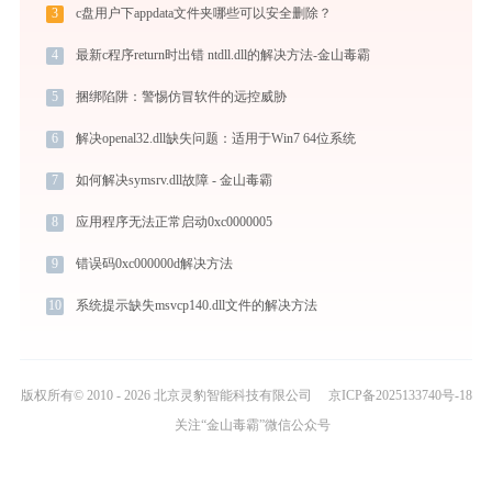
3
c盘用户下appdata文件夹哪些可以安全删除？
4
最新c程序return时出错 ntdll.dll的解决方法-金山毒霸
5
捆绑陷阱：警惕仿冒软件的远控威胁
6
解决openal32.dll缺失问题：适用于Win7 64位系统
7
如何解决symsrv.dll故障 - 金山毒霸
8
应用程序无法正常启动0xc0000005
9
错误码0xc000000d解决方法
10
系统提示缺失msvcp140.dll文件的解决方法
版权所有© 2010 - 2026 北京灵豹智能科技有限公司
京ICP备2025133740号-18
关注“金山毒霸”微信公众号