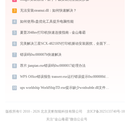
3
无法安装steamui.dll：如何快速解决？
4
如何使用c盘优化工具提升电脑性能
5
夏普2048nv打印机快速连接指南 - 金山毒霸
6
完美解决三星SCX-4821HN打印机驱动安装困扰，全面下载安装教程
7
错误码0xc000007b快速解决
8
荐片 jianpian.exe错误码0xc0000017处理办法
9
WPS Office错误报告 transerr.exe运行错误提示0xc000000d的解决办法
10
ups worldship WorldShipTD.exe提示缺少wstdsubtle.dll文件的解决办法
版权所有© 2010 - 2026 北京灵豹智能科技有限公司
京ICP备2025133740号-18
关注“金山毒霸”微信公众号