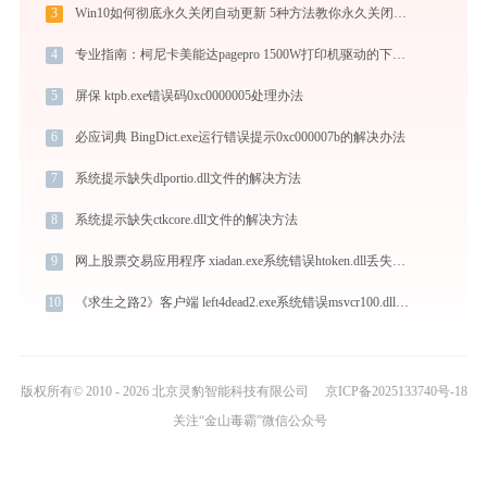
3
Win10如何彻底永久关闭自动更新 5种方法教你永久关闭win10自动更新
4
专业指南：柯尼卡美能达pagepro 1500W打印机驱动的下载与安装步骤详解
5
屏保 ktpb.exe错误码0xc0000005处理办法
6
必应词典 BingDict.exe运行错误提示0xc000007b的解决办法
7
系统提示缺失dlportio.dll文件的解决方法
8
系统提示缺失ctkcore.dll文件的解决方法
9
网上股票交易应用程序 xiadan.exe系统错误htoken.dll丢失如何解决
10
《求生之路2》客户端 left4dead2.exe系统错误msvcr100.dll丢失如何解决
版权所有© 2010 - 2026 北京灵豹智能科技有限公司
京ICP备2025133740号-18
关注“金山毒霸”微信公众号