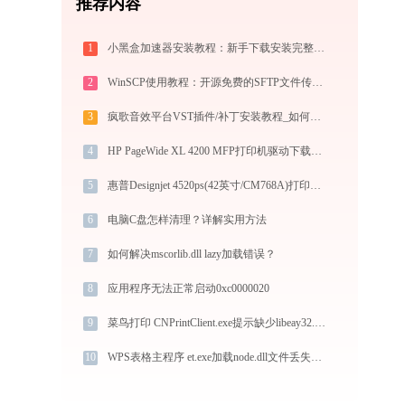
推荐内容
1
小黑盒加速器安装教程：新手下载安装完整步骤
2
WinSCP使用教程：开源免费的SFTP文件传输工具，运维必备远程管理利器
3
疯歌音效平台VST插件/补丁安装教程_如何加载插件效果包
4
HP PageWide XL 4200 MFP打印机驱动下载与安装教程：新手也能轻松搞定
5
惠普Designjet 4520ps(42英寸/CM768A)打印机连接问题解决方法 -金山毒霸
6
电脑C盘怎样清理？详解实用方法
7
如何解决mscorlib.dll lazy加载错误？
8
应用程序无法正常启动0xc0000020
9
菜鸟打印 CNPrintClient.exe提示缺少libeay32.dll文件的解决办法
10
WPS表格主程序 et.exe加载node.dll文件丢失处理办法