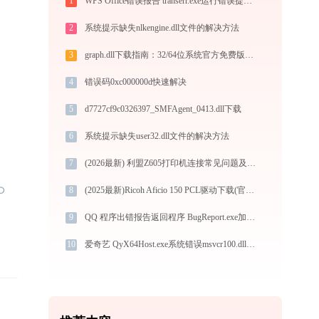
1
WPS Office错误报告 transerr.exe运行错误提示0xc000000d的解决办法
2
系统提示缺失nlkengine.dll文件的解决方法
3
graph.dll下载指南：32/64位系统官方免费版安全获取与安装教程
4
错误码0xc000000d快速解决
5
d7727cf9c0326397_SMFAgent_0413.dll下载
6
系统提示缺失user32.dll文件的解决方法
7
(2026最新) 利盟Z605打印机连接常见问题及解决方法
8
(2025最新)Ricoh Aficio 150 PCL驱动下载(官方)-支持Win10/Win11
9
QQ 程序出错报告返回程序 BugReport.exe加载duilib.dll文件丢失处理办法
10
爱奇艺 QyX64Host.exe系统错误msvcr100.dll丢失如何解决