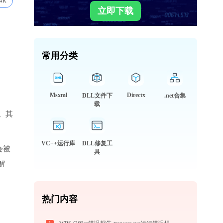
4k
立即下载
常用分类
Msxml
Directx
DLL文件下
.net合集
载
。其
VC++运行库
DLL修复工
会被
具
解
热门内容