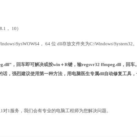
 8.1， 10）
ows\SysWOW64， 64 位 dll存放文件夹为C:\Windows\System32
.dll”，回车即可解决或按win＋R键，输regsvr32 ffmpeg.dll，回车
话，强烈建议使用第一种方法，用电脑医生专属dll自动修复工具，
1对1服务，我们会有专业的电脑工程师为您解决问题。