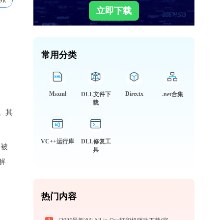
9k
立即下载
常用分类
Msxml
Directx
DLL文件下
.net合集
载
。其
VC++运行库
DLL修复工
会被
具
解
热门内容