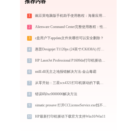
推荐内容
1
豌豆荚电脑版手机助手使用教程：海量应用一键发掘，电脑轻松管理安卓手机
2
Alienware Command Center完整使用教程：性能调校、灯效定制与游戏配置实战
3
c盘用户下appdata文件夹哪些可以安全删除？
4
惠普Designjet T1120ps (24英寸/CK838A) 打印机无法连接？如何解决 -金山毒霸
5
HP LaserJet Professional P1609dn打印机驱动如何下载安装？这里有你需要的所有信息
6
ntdll.dll无主之地报错解决方法-金山毒霸
7
从零开始：三星scx4321打印机驱动的下载及安装流程
8
错误码0xc0000006解决方法
9
simatic prosave 打开CCLicenseService.exe找不到wincc50.dll怎么办
10
HP最新打印机驱动下载官方支持Win10/Win11