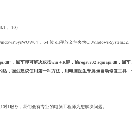
 8.1， 10）
ows\SysWOW64， 64 位 dll存放文件夹为C:\Windows\System32
i.dll”，回车即可解决或按win＋R键，输regsvr32 sqmapi.dll，回车
话，强烈建议使用第一种方法，用电脑医生专属dll自动修复工具，
1对1服务，我们会有专业的电脑工程师为您解决问题。