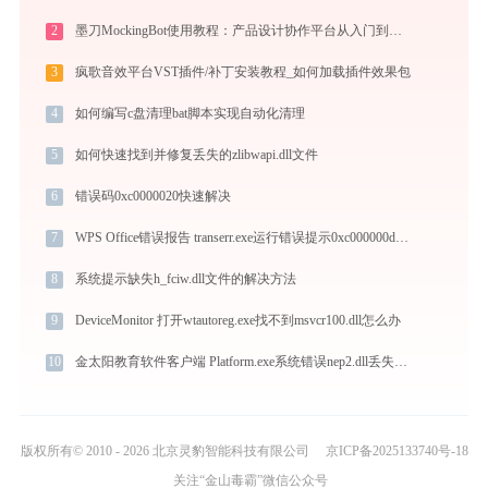
2
墨刀MockingBot使用教程：产品设计协作平台从入门到精通
3
疯歌音效平台VST插件/补丁安装教程_如何加载插件效果包
4
如何编写c盘清理bat脚本实现自动化清理
5
如何快速找到并修复丢失的zlibwapi.dll文件
6
错误码0xc0000020快速解决
7
WPS Office错误报告 transerr.exe运行错误提示0xc000000d的解决办法
8
系统提示缺失h_fciw.dll文件的解决方法
9
DeviceMonitor 打开wtautoreg.exe找不到msvcr100.dll怎么办
10
金太阳教育软件客户端 Platform.exe系统错误nep2.dll丢失如何解决
版权所有© 2010 - 2026 北京灵豹智能科技有限公司
京ICP备2025133740号-18
关注“金山毒霸”微信公众号