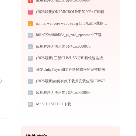
1
应用程序无法正常启动0xc0000008
2
(2026最新)OKI MICROLINE 5200F+打印机驱动如何下载安装？这里有你需要的所有信息
3
api-ms-win-core-winrt-string-l1-1-0.dll下载指南：解决Windows系统DLL缺失问题（Win10/Win11适用）
4
b61b922cd80fd03e_pl_rsrc_japanese.dll下载
5
应用程序无法正常启动0xc000007b
6
(2026最新) 三星CLP-515N打印机快速连接指南
7
修复UnityPlayer.dll文件路径错误的完整指南
8
(2026最新)如何有效下载并安装佳能LBP673Cdw打印机驱动？全方位指导手册
9
应用程序无法正常启动0xc0000090
10
MSSTDFMT.DLL下载