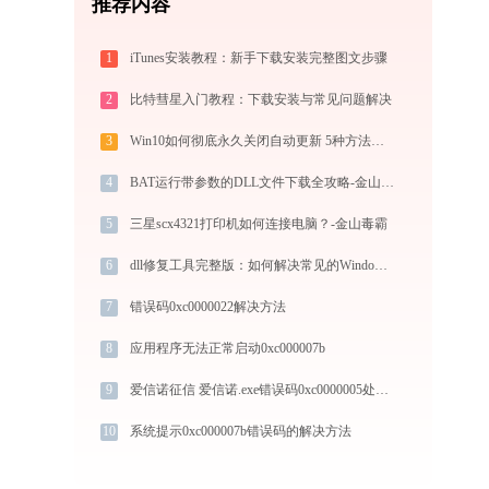
推荐内容
1
iTunes安装教程：新手下载安装完整图文步骤
2
比特彗星入门教程：下载安装与常见问题解决
3
Win10如何彻底永久关闭自动更新 5种方法教你永久关闭win10自动更新
4
BAT运行带参数的DLL文件下载全攻略-金山毒霸
5
三星scx4321打印机如何连接电脑？-金山毒霸
6
dll修复工具完整版：如何解决常见的Windows问题
7
错误码0xc0000022解决方法
8
应用程序无法正常启动0xc000007b
9
爱信诺征信 爱信诺.exe错误码0xc0000005处理办法
10
系统提示0xc000007b错误码的解决方法