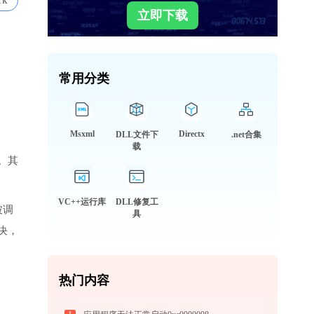
1k
立即下载
常用分类
Msxml
Directx
DLL文件下
.net合集
载
。其
VC++运行库
DLL修复工
被调
具
决，
热门内容