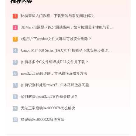
推荐内容
1
比特彗星入门教程：下载安装与常见问题解决
2
3DMark电脑显卡跑分测试指南：如何检测显卡性能与看懂测试分数
3
c盘用户下appdata文件夹哪些可以安全删除？
4
Canon MF4400 Series (FAX)打印机驱动下载安装步骤详细解析，让安装更简单
5
如何将多个C文件编译成DLL文件并下载？
6
user32.dll 函数详解：常见错误及修复方法
7
如何识别和处理msvcr71.dll木马释放器问题
8
如何解决oleaut32.dll文件缺失错误？
9
无法正常启动0xc000007b怎么解决
10
错误码0xc0000022解决方法