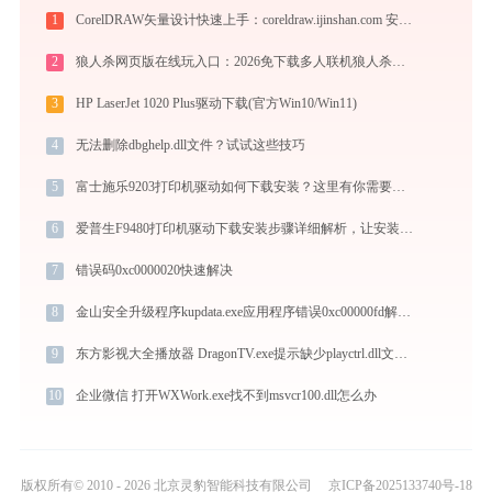
1
CorelDRAW矢量设计快速上手：coreldraw.ijinshan.com 安全绿色安装与核心技巧
2
狼人杀网页版在线玩入口：2026免下载多人联机狼人杀，新手实战晋级攻略
3
HP LaserJet 1020 Plus驱动下载(官方Win10/Win11)
4
无法删除dbghelp.dll文件？试试这些技巧
5
富士施乐9203打印机驱动如何下载安装？这里有你需要的所有信息
6
爱普生F9480打印机驱动下载安装步骤详细解析，让安装更简单
7
错误码0xc0000020快速解决
8
金山安全升级程序kupdata.exe应用程序错误0xc00000fd解决方法
9
东方影视大全播放器 DragonTV.exe提示缺少playctrl.dll文件的解决办法
10
企业微信 打开WXWork.exe找不到msvcr100.dll怎么办
版权所有© 2010 - 2026 北京灵豹智能科技有限公司
京ICP备2025133740号-18