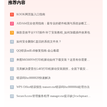
推荐内容
1
KOOK网页版入口指南
2
AIDA64完全使用指南：最专业的硬件检测与系统诊断工具从入门到精通（2026最新）
3
疯歌音效平台VST插件/补丁安装教程_如何加载插件效果包
4
如何安全删除C盘旧的系统文件夹？
5
QQ错误ntdll.dll修复指南-金山毒霸
6
奔图M6500NW打印机驱动如何下载安装？这里有你需要的所有信息
7
完美解决爱普生L485打印机驱动安装困扰，全面下载安装教程
8
错误码0xc0000020快速解决
9
WPS Office错误报告 transerr.exe错误码0xc000000d处理办法
10
SecureAccess管理服务程序 manager.exe提示缺少cwfnptsactserver.dll文件的解决办法