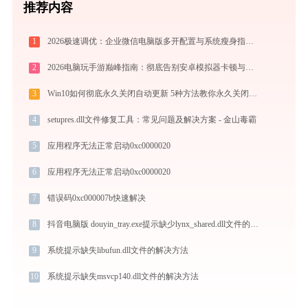
推荐内容
1
2026极速调优：企业微信电脑版多开配置与系统瘦身指南，拒绝流氓捆绑
2
2026电脑玩手游巅峰指南：彻底告别安卓模拟器卡顿与捆绑，体验官方原生多端互通
3
Win10如何彻底永久关闭自动更新 5种方法教你永久关闭win10自动更新
4
setupres.dll文件修复工具：常见问题及解决方案 - 金山毒霸
5
应用程序无法正常启动0xc0000020
6
应用程序无法正常启动0xc0000020
7
错误码0xc000007b快速解决
8
抖音电脑版 douyin_tray.exe提示缺少lynx_shared.dll文件的解决办法
9
系统提示缺失libufun.dll文件的解决方法
10
系统提示缺失msvcp140.dll文件的解决方法