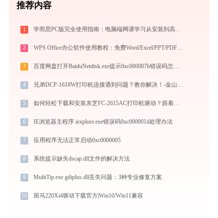
推荐内容
1
学而思PC版完全使用指南：电脑端网课学习从安装到高效上课（2026最新）
2
WPS Office办公软件使用教程：免费Word/Excel/PPT/PDF一站式高效办公套件
3
百度网盘打开BaiduNetdisk.exe提示0xc000007b错误码怎么办
4
兄弟DCP-1618W打印机连接遇到问题？教你解决！-金山毒霸
5
如何轻松下载和安装东芝FC-2615AC打印机驱动？跟着这篇指南走
6
IE浏览器主程序 iexplore.exe错误码0xc000001d处理办法
7
应用程序无法正常启动0xc0000005
8
系统提示缺失dscap.dll文件的解决方法
9
MultiTip.exe gdiplus.dll丢失问题：3种专业修复方案
10
斑马220Xi4驱动下载官方|Win10/Win11兼容