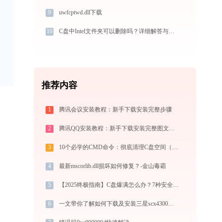
9
uwfcptwd.dll下载
10
C盘中Intel文件夹可以删除吗？详细解答与解决方法
推荐内容
1
腾讯会议安装教程：新手下载安装完整步骤
2
腾讯QQ安装教程：新手下载安装完整图文指南
3
10个必学的CMD命令：彻底清理C盘空间（2025实战手册）
4
最新mscorlib.dll损坏如何修复？-金山毒霸
5
【2025终极指南】C盘爆满怎么办？7种安全清理方法释放50GB空间
6
一文带你了解如何下载及安装三星scx4300打印机驱动