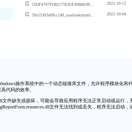
2022-10-12
55DF4797FD82175E85F49B803B27830409F8D109.dll
2022-10-04
59a53303d09cc1d8_zoutlookimutil.dll
sources.dll是Windows操作系统中的一个动态链接库文件，允许程序模块化和
提高代码的效率。
.resources.dll文件缺失或损坏，可能会导致应用程序无法正常启动或运行，
ReportForm.resources.dll文件无法找到或丢失，程序无法启动，