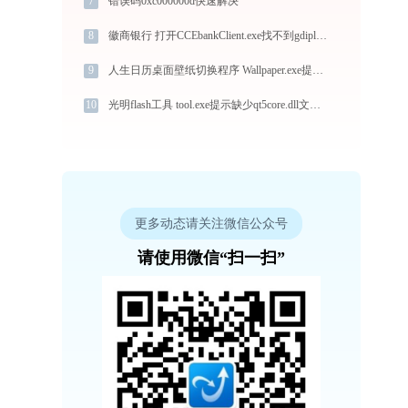
7
错误码0xc000000d快速解决
8
徽商银行 打开CCEbankClient.exe找不到gdiplus.dll怎么办
9
人生日历桌面壁纸切换程序 Wallpaper.exe提示缺少liblz4.dll文件的解决办法
10
光明flash工具 tool.exe提示缺少qt5core.dll文件的解决办法
更多动态请关注微信公众号
请使用微信“扫一扫”