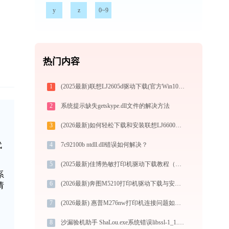
y
z
0~9
热门内容
1
(2025最新)联想LJ2605d驱动下载(官方Win10/Win11)
2
系统提示缺失getskype.dll文件的解决方法
3
(2026最新)如何轻松下载和安装联想LJ6600N打印机驱动？跟着这篇指南走
代
4
7c92100b ntdll.dll错误如何解决？
5
(2025最新)佳博热敏打印机驱动下载教程（Win10/Win11官方版）
系
6
(2026最新)奔图M5210打印机驱动下载与安装指南：一步步教您操作
请
7
(2026最新) 惠普M276nw打印机连接问题如何解决？-金山毒霸
8
沙漏验机助手 ShaLou.exe系统错误libssl-1_1.dll丢失如何解决