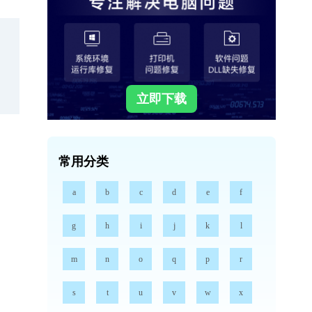
立即下载
常用分类
a
b
c
d
e
f
g
h
i
j
k
l
m
n
o
q
p
r
s
t
u
v
w
x