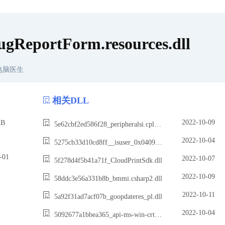
ReportForm.resources.dll
电脑医生
相关DLL
2022-10-09
B
5e62cbf2ed586f28_peripheralsi.cplusplus2.dll
2022-10-04
5275cb33d10cd8ff__isuser_0x0409.dll
01
2022-10-07
5f278d4f5b41a71f_CloudPrintSdk.dll
2022-10-09
58ddc3e56a331b8b_bmmi.csharp2.dll
2022-10-11
5a92f31ad7acf07b_goopdateres_pl.dll
2022-10-04
5092677a1bbea365_api-ms-win-crt-string-l1-1-0.dll