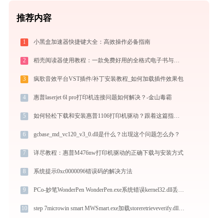
推荐内容
1
小黑盒加速器快捷键大全：高效操作必备指南
2
稻壳阅读器使用教程：一款免费好用的全格式电子书与文档阅读神器
3
疯歌音效平台VST插件/补丁安装教程_如何加载插件效果包
4
惠普laserjet 6l pro打印机连接问题如何解决？-金山毒霸
5
如何轻松下载和安装惠普1106打印机驱动？跟着这篇指南走
6
gcbase_md_vc120_v3_0.dll是什么？出现这个问题怎么办？
7
详尽教程：惠普M476nw打印机驱动的正确下载与安装方式
8
系统提示0xc0000096错误码的解决方法
9
PCo-妙笔WonderPen WonderPen.exe系统错误kernel32.dll丢失如何解决
10
step 7microwin smart MWSmart.exe加载storeretrieveverify.dll文件丢失处理办法