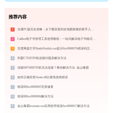
推荐内容
1
光遇PC版完全攻略：从下载安装到全地图探索的新手入门指南（2026最新）
2
Calibre电子书管理工具使用教程：一站式解决电子书格式转换、元数据管理与设备同步
3
百度网盘打开BaiduNetdisk.exe提示0xc000007b错误码怎么办
4
利盟C762打印机连接问题及解决方法
5
佳能MP560打印机无法连接？教你解决方法 -金山毒霸
6
如何正确安装Steam.dll以避免游戏错误
7
错误码0xc0000005完美修复
8
错误码0xc000000d解决方法
9
金山毒霸kxemain.exe应用程序错误0xc0000017解决方法