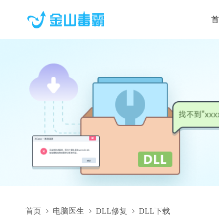
首
首页
电脑医生
DLL修复
DLL下载
7da7ed5b3acb822e_ISSupportDll.dll,7da7ed5b3acb822e_ISSupp