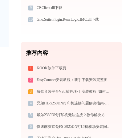
9
CRClient.dll下载
10
Gno.Suite.Plugin.Rem.Logic.IMC.dll下载
推荐内容
1
KOOK软件下载页
2
EasyConnect安装教程：新手下载安装完整图文步骤
3
疯歌音效平台VST插件/补丁安装教程_如何加载插件效果包
4
兄弟HL-5250DN打印机连接问题解决指南-金山毒霸
5
戴尔2330DN打印机无法连接？教你解决方法！
6
快速解决京瓷FS-3925DN打印机驱动安装问题，这篇文章告诉你方法