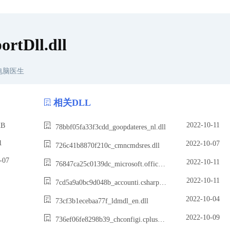
rtDll.dll
电脑医生
相关DLL
2022-10-11
B
78bbf05fa33f3cdd_goopdateres_nl.dll
1
2022-10-07
726c41b8870f210c_cmncmdsres.dll
07
2022-10-11
76847ca25c0139dc_microsoft.office.interop.outlook.dll
2022-10-11
7cd5a9a0bc9d048b_accounti.csharp2.dll
2022-10-04
73cf3b1ecebaa77f_ldmdl_en.dll
2022-10-09
736ef06fe8298b39_chconfigi.cplusplus2.dll