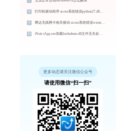
7
无法正常启动0xc000007b怎么解决
8
打印机驱动程序 ar.exe系统错误python27.dll丢失如何解决
9
腾达无线网卡相关驱动 ui.exe系统错误wxmsw28u_gcc_cb.dll丢失如何解决
10
iNote iApp.exe加载borlndmm.dll文件丢失处理办法
更多动态请关注微信公众号
请使用微信“扫一扫”