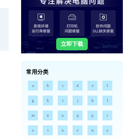
立即下载
常用分类
a
b
c
d
e
f
g
h
i
j
k
l
m
n
o
q
p
r
s
t
u
v
w
x