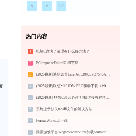
y
z
0~9
热门内容
1
电脑C盘满了清理有什么好方法？
2
ECompositeEditorUI.dll下载
3
(2026最新)遇到惠普LaserJet 5200dtn(Q7546A)打印机驱动问题？这里有最全的下载及安装指导
复
4
(2025最新)联想M101DW PRO驱动下载（Win10/Win11官方版）
5
(2026最新) 联想CS1831W打印机连接教程详解-金山毒霸
6
系统提示缺失inc/dll文件的解决方法
7
FormatWorks.dll下载
8
腾讯游戏平台 wegameservice.exe加载common.dll文件丢失处理办法