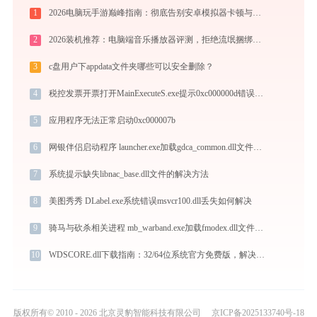
1
2026电脑玩手游巅峰指南：彻底告别安卓模拟器卡顿与捆绑，体验官方原生多端互通
2
2026装机推荐：电脑端音乐播放器评测，拒绝流氓捆绑，还原极致无损心流音质
3
c盘用户下appdata文件夹哪些可以安全删除？
4
税控发票开票打开MainExecuteS.exe提示0xc000000d错误码怎么办
5
应用程序无法正常启动0xc000007b
6
网银伴侣启动程序 launcher.exe加载gdca_common.dll文件丢失处理办法
7
系统提示缺失libnac_base.dll文件的解决方法
8
美图秀秀 DLabel.exe系统错误msvcr100.dll丢失如何解决
9
骑马与砍杀相关进程 mb_warband.exe加载fmodex.dll文件丢失处理办法
10
WDSCORE.dll下载指南：32/64位系统官方免费版，解决DLL缺失问题
版权所有© 2010 - 2026 北京灵豹智能科技有限公司
京ICP备2025133740号-18