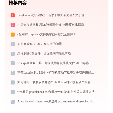
推荐内容
1
EasyConnect安装教程：新手下载安装完整图文步骤
2
小黑盒加速器和UU加速器哪个好？6维度对比指南
3
c盘用户下appdata文件夹哪些可以安全删除？
4
如何有效解决C盘内存过大的问题
5
怎样删除C盘文件：全面指南与注意事项
6
win xp dll修复工具：如何使用修复系统文件 -金山毒霸
7
惠普LaserJet Pro M104w打印机驱动下载安装步骤详细解析，让安装更简单
8
如何轻松下载和安装奔图MS6600NW打印机驱动？跟着这篇指南走
9
wps看图 photolaunch.exe加载msvcr100.dll文件丢失处理办法
10
Apex Legends r5apex.exe系统错误steamnetworkingsockets.dll丢失如何解决