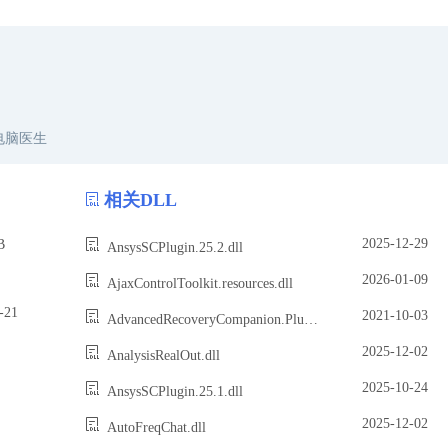
电脑医生
相关DLL
2025-12-29
B
AnsysSCPlugin.25.2.dll
2026-01-09
AjaxControlToolkit.resources.dll
21
2021-10-03
AdvancedRecoveryCompanion.Plugin.DynamicDevices.dll
2025-12-02
AnalysisRealOut.dll
2025-10-24
AnsysSCPlugin.25.1.dll
2025-12-02
AutoFreqChat.dll