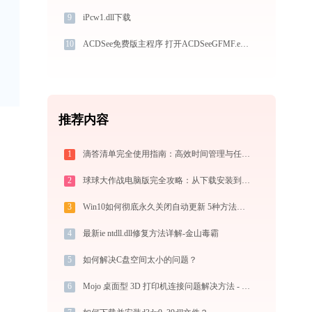
9
iPcw1.dll下载
10
ACDSee免费版主程序 打开ACDSeeGFMF.exe找不到vcomp140.dll怎么办
推荐内容
1
滴答清单完全使用指南：高效时间管理与任务规划工具，让你的每一天井井有条
2
球球大作战电脑版完全攻略：从下载安装到模拟器选择，大屏冲分指南
3
Win10如何彻底永久关闭自动更新 5种方法教你永久关闭win10自动更新
4
最新ie ntdll.dll修复方法详解-金山毒霸
5
如何解决C盘空间太小的问题？
6
Mojo 桌面型 3D 打印机连接问题解决方法 - 金山毒霸