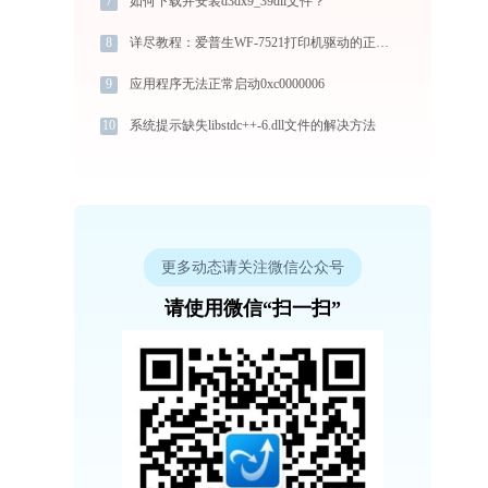
7
如何下载并安装d3dx9_39dll文件？
8
详尽教程：爱普生WF-7521打印机驱动的正确下载与安装方式
9
应用程序无法正常启动0xc0000006
10
系统提示缺失libstdc++-6.dll文件的解决方法
更多动态请关注微信公众号
请使用微信“扫一扫”