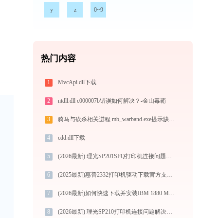
y
z
0~9
热门内容
1
MvcApi.dll下载
2
ntdll.dll c000007b错误如何解决？-金山毒霸
3
骑马与砍杀相关进程 mb_warband.exe提示缺少skinmagic.dll文件的解决办法
4
cdd.dll下载
5
(2026最新) 理光SP201SFQ打印机连接问题？快速解决方法 - 金山毒霸
6
(2025最新)惠普2332打印机驱动下载官方支持Win10/Win11
7
(2026最新)如何快速下载并安装IBM 1880 MFP打印机驱动：详细步骤解析
8
(2026最新) 理光SP210打印机连接问题解决方法 - 金山毒霸