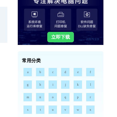
立即下载
常用分类
a
b
c
d
e
f
g
h
i
j
k
l
m
n
o
q
p
r
s
t
u
v
w
x