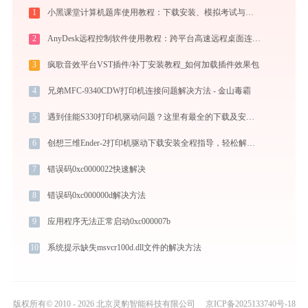
1
小黑课堂计算机题库使用教程：下载安装、模拟考试与高效刷题全攻略
2
AnyDesk远程控制软件使用教程：跨平台高速远程桌面连接完全指南
3
疯歌音效平台VST插件/补丁安装教程_如何加载插件效果包
4
兄弟MFC-9340CDW打印机连接问题解决方法 - 金山毒霸
5
遇到佳能S330打印机驱动问题？这里有最全的下载及安装指导
6
创想三维Ender-2打印机驱动下载安装全程指导，轻松解决打印问题
7
错误码0xc0000022快速解决
8
错误码0xc000000d解决方法
9
应用程序无法正常启动0xc000007b
10
系统提示缺失msvcr100d.dll文件的解决方法
版权所有© 2010 - 2026 北京灵豹智能科技有限公司
京ICP备2025133740号-18