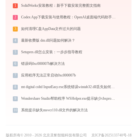
1
SolidWorks安装教程：新手下载安装完整图文指南
2
Codex App下载安装与使用教程：OpenAI桌面端代码助手从入门到高效协作
3
如何清理C盘AppData文件过大的问题
4
最新收费版 dm.dll问题如何解决？
5
Setupres.dll怎么安装：一步步指导教程
6
错误码0xc000007b解决方法
7
应用程序无法正常启动0xc000007b
8
mt digital coltd InputEasy.exe系统错误wintab32.dll丢失如何解决
9
Wondershare Studio帮助程序 WSHelper.exe提示缺少cbsproducstinfo.dll文件的解决办法
10
系统提示缺失msvcr110.dll文件的解决方法
版权所有© 2010 - 2026 北京灵豹智能科技有限公司
京ICP备2025133740号-18