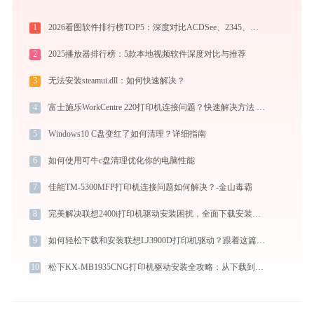
1
2026看图软件排行榜TOP5：深度对比ACDSee、2345、光影、Honeyview、FastStone
2
2025播放器排行榜：5款本地视频软件深度对比与推荐
3
无法安装steamui.dll：如何快速解决？
4
富士施乐WorkCentre 220打印机连接问题？快速解决方法 -金山毒霸
5
Windows10 C盘变红了如何清理？详细指南
6
如何使用可牛c盘清理优化你的电脑性能
7
佳能TM-5300MFP打印机连接问题如何解决？-金山毒霸
8
完美解决联想2400i打印机驱动安装困扰，全面下载安装教程
9
如何轻松下载和安装联想LJ3900D打印机驱动？跟着这篇指南走
10
松下KX-MB1935CNG打印机驱动安装全攻略：从下载到安装完全教程