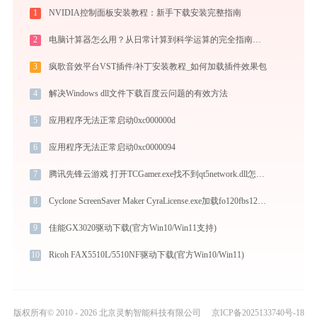
1
NVIDIA控制面板安装教程：新手下载安装完整指南
2
电脑计算器怎么用？从日常计算到科学运算的完全指南（附隐藏功能）
3
疯歌音效平台VST插件/补丁安装教程_如何加载插件效果包
4
解决Windows dll文件下载百度云问题的有效方法
5
应用程序无法正常启动0xc000000d
6
应用程序无法正常启动0xc0000094
7
腾讯先锋云游戏 打开TCGamer.exe找不到qt5network.dll怎么办
8
Cyclone ScreenSaver Maker CyraLicense.exe加载fo120fbs120x64.dll文件丢失处理办法
9
佳能GX3020驱动下载(官方Win10/Win11支持)
10
Ricoh FAX5510L/5510NF驱动下载(官方Win10/Win11)
版权所有© 2010 - 2026 北京灵豹智能科技有限公司
京ICP备2025133740号-18