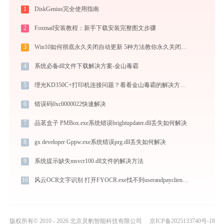
1
DiskGenius完全使用指南
2
Foxmail安装教程：新手下载安装完整图文步骤
3
Win10如何彻底永久关闭自动更新 5种方法教你永久关闭win10自动更新
4
系统必备dll文件下载解决方案-金山毒霸
5
理光KD350C+打印机连接问题？看看金山毒霸的解决方案！
6
错误码0xc0000022快速解决
7
品茗盒子 PMBox.exe系统错误brightupdater.dll丢失如何解决
8
gx developer Gppw.exe系统错误prg.dll丢失如何解决
9
系统提示缺失msvcr100.dll文件的解决方法
10
风云OCR文字识别 打开FYOCR.exe找不到userandpayclient.dll怎么办
版权所有© 2010 - 2026 北京灵豹智能科技有限公司
京ICP备2025133740号-18