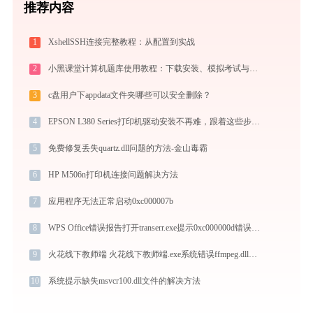
推荐内容
1
XshellSSH连接完整教程：从配置到实战
2
小黑课堂计算机题库使用教程：下载安装、模拟考试与高效刷题全攻略
3
c盘用户下appdata文件夹哪些可以安全删除？
4
EPSON L380 Series打印机驱动安装不再难，跟着这些步骤一学就会
5
免费修复丢失quartz.dll问题的方法-金山毒霸
6
HP M506n打印机连接问题解决方法
7
应用程序无法正常启动0xc000007b
8
WPS Office错误报告打开transerr.exe提示0xc000000d错误码怎么办
9
火花线下教师端 火花线下教师端.exe系统错误ffmpeg.dll丢失如何解决
10
系统提示缺失msvcr100.dll文件的解决方法