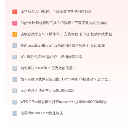
1
比特彗星入门教程：下载安装与常见问题解决
2
Eagle设计素材管理工具入门教程：下载安装与核心功能详解
3
疯歌音效平台VST插件/补丁安装教程_如何加载插件效果包
4
最新comctl32.dll win7 32系统问题如何解决？-金山毒霸
5
Win10怎么清理C盘内存：详细步骤指南
6
如何解决mscorlib.dll值无效的问题？
7
如何有效下载并安装日图COPY 800打印机驱动？全方位指导手册
8
应用程序无法正常启动0xc0000020
9
WPS Office错误报告打开transerr.exe提示0xc000000d错误码怎么办
10
错误码0xc0000020快速解决