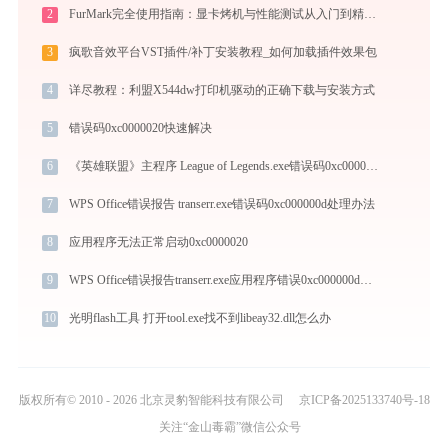
2
FurMark完全使用指南：显卡烤机与性能测试从入门到精通（2026最新）
3
疯歌音效平台VST插件/补丁安装教程_如何加载插件效果包
4
详尽教程：利盟X544dw打印机驱动的正确下载与安装方式
5
错误码0xc0000020快速解决
6
《英雄联盟》主程序 League of Legends.exe错误码0xc0000005处理办法
7
WPS Office错误报告 transerr.exe错误码0xc000000d处理办法
8
应用程序无法正常启动0xc0000020
9
WPS Office错误报告transerr.exe应用程序错误0xc000000d解决方法
10
光明flash工具 打开tool.exe找不到libeay32.dll怎么办
版权所有© 2010 - 2026 北京灵豹智能科技有限公司
京ICP备2025133740号-18
关注“金山毒霸”微信公众号