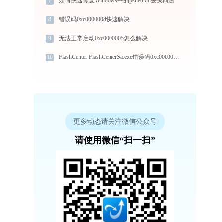
7
如何快速修复Windows中的pshed.dll丢失问题
8
错误码0xc000000d快速解决
9
无法正常启动0xc0000005怎么解决
10
FlashCenter FlashCenterSa.exe错误码0xc0000034处理办法
更多动态请关注微信公众号
请使用微信“扫一扫”