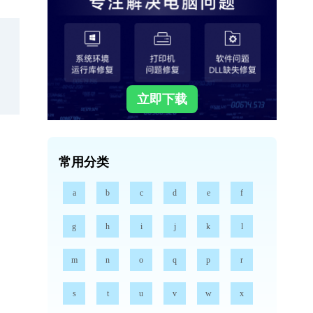
立即下载
常用分类
a
b
c
d
e
f
g
h
i
j
k
l
m
n
o
q
p
r
s
t
u
v
w
x