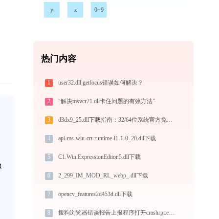
y
z
0~9
热门内容
1
user32.dll getfocus错误如何解决？
2
"解决msvcr71.dll卡住问题的有效方法"
3
d3dx9_25.dll下载指南：32/64位系统官方免费下载与安装教程
4
api-ms-win-crt-runtime-l1-1-0_20.dll下载
5
C1.Win.ExpressionEditor.5.dll下载
弹
6
2_299_IM_MOD_RL_webp_.dll下载
7
opencv_features2d453d.dll下载
8
搜狗浏览器错误报告上报程序打开crashrpt.exe提示0xc000001d错误码怎么办