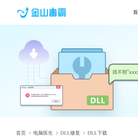
首
首页
电脑医生
DLL修复
DLL下载
Common.Plugin.ISeeParkingLotLabelPlugin.dll,Common.Plugin