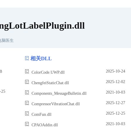
gLotLabelPlugin.dll
电脑医生
相关DLL
2025-10-24
B
ColorCode.UWP.dll
2025-12-02
ChengfeiStaticChat.dll
25
2021-10-03
Components_MessageBulletin.dll
2025-12-27
CompressorVibrationChat.dll
2025-12-25
ComFun.dll
2021-10-03
CPAOAddin.dll