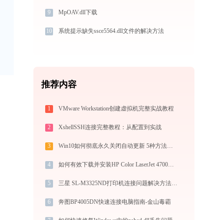
9
MpOAV.dll下载
10
系统提示缺失ssce5564.dll文件的解决方法
推荐内容
1
VMware Workstation创建虚拟机完整实战教程
2
XshellSSH连接完整教程：从配置到实战
3
Win10如何彻底永久关闭自动更新 5种方法教你永久关闭win10自动更新
4
如何有效下载并安装HP Color LaserJet 4700打印机驱动？全方位指导手册
5
三星 SL-M3325ND打印机连接问题解决方法 - 金山毒霸
6
奔图BP4005DN快速连接电脑指南-金山毒霸