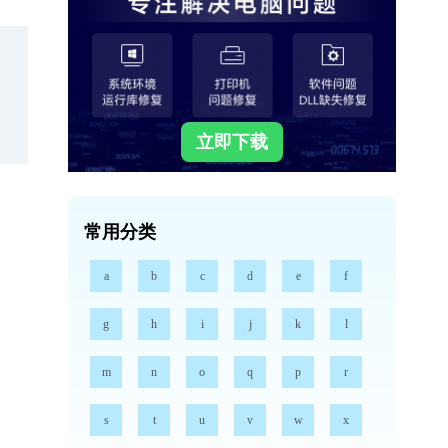
立即下载
常用分类
a
b
c
d
e
f
g
h
i
j
k
l
m
n
o
q
p
r
s
t
u
v
w
x