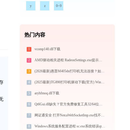
y
z
0~9
热门内容
1
vcomp140.dll下载
2
AMD驱动相关进程 RadeonSettings.exe提示缺少msvcr100.dll文件的解决办法
3
(2026最新)惠普M405dn打印机无法连接？如何解决？-金山毒霸
存
4
(2025最新)TG890打印机驱动下载(官方) Win10/Win11支持
5
aryhfmoq.dll下载
无
6
Qt6Gui.dll缺失？官方免费修复工具32/64位一键修复
7
网证通安全 打开NetcaWebSocketImp.exe找不到netca_log.dll怎么办
8
Windows系统服务配置进程 sc.exe系统错误qt5xmlkso.dll丢失如何解决