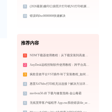
9
(2026最新)极印口袋照片打印机N1打印机驱动下载安装步骤详细解析，让安装更简单
10
错误码0xc0000006快速解决
推荐内容
1
NDM下载器使用教程：从下载安装到高速下载全指南
2
AnyDesk远程控制软件使用教程：跨平台高速远程桌面连接完全指南
3
疯歌音效平台VST插件/补丁安装教程_如何加载插件效果包
4
惠普X476dw打印机无法连接？解决方法详解 -金山毒霸
5
msvbvm50.dll 下载与修复指南-金山毒霸
6
无线宽带客户端程序 App.exe系统错误file_selector_windows_plugin.dll丢失如何解决