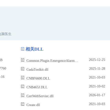
电脑医生
相关DLL
2025-12-25
B
Common.Plugin.EmergenceAlarmDetailPlugin.dll
7760
2025-11-28
CudaToolkit.dll
16
2021-10-03
CNBF6600.DLL
2021-10-02
CNB465J.DLL
2026-01-17
CertWebServiec.dll
2021-10-03
Create.dll