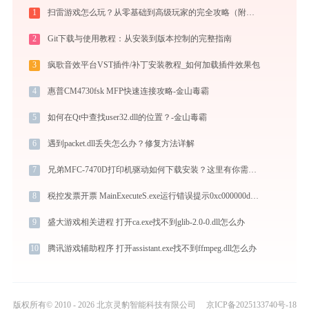
1
扫雷游戏怎么玩？从零基础到高级玩家的完全攻略（附必胜技巧）
2
Git下载与使用教程：从安装到版本控制的完整指南
3
疯歌音效平台VST插件/补丁安装教程_如何加载插件效果包
4
惠普CM4730fsk MFP快速连接攻略-金山毒霸
5
如何在Qt中查找user32.dll的位置？-金山毒霸
6
遇到packet.dll丢失怎么办？修复方法详解
7
兄弟MFC-7470D打印机驱动如何下载安装？这里有你需要的所有信息
8
税控发票开票 MainExecuteS.exe运行错误提示0xc000000d的解决办法
9
盛大游戏相关进程 打开ca.exe找不到glib-2.0-0.dll怎么办
10
腾讯游戏辅助程序 打开assistant.exe找不到ffmpeg.dll怎么办
版权所有© 2010 - 2026 北京灵豹智能科技有限公司
京ICP备2025133740号-18