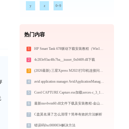
y
z
0~9
热门内容
1
HP Smart Tank 678驱动下载安装教程（Win10/Win11）
2
4c283e93ac48c7ba__isuser_0x0409.dll下载
3
(2026最新) 三星Xpress M2021打印机连接问题如何解决？-金山毒霸
存
4
avid application manager AvidApplicationManager.exe加载msvcr120.dll文件丢失处理办法
5
Corel CAPTURE Capture.exe加载xerces-c_3_1.dll文件丢失处理办法
无
6
最新msvbvm60.dll文件下载及安装教程-金山毒霸
7
C盘莫名满了怎么清理？简单有效的方法解析
8
错误码0xc0000034解决方法