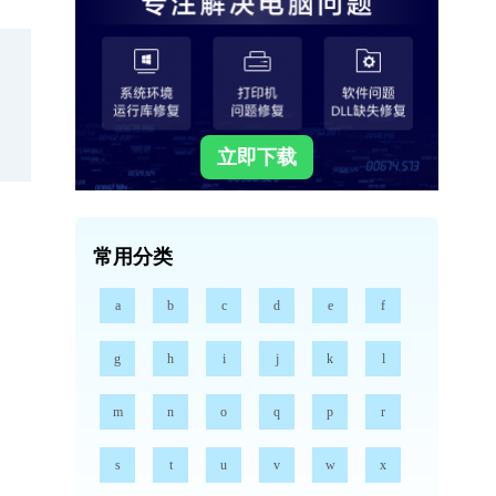
立即下载
常用分类
a
b
c
d
e
f
g
h
i
j
k
l
m
n
o
q
p
r
s
t
u
v
w
x