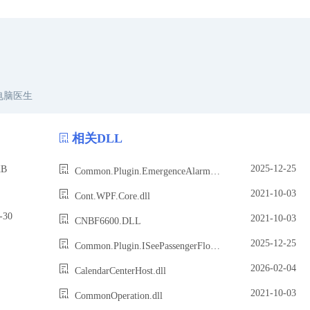
电脑医生
相关DLL
2025-12-25
B
Common.Plugin.EmergenceAlarmDetailPlugin.dll
2021-10-03
Cont.WPF.Core.dll
30
2021-10-03
CNBF6600.DLL
2025-12-25
Common.Plugin.ISeePassengerFlowPlugin.dll
2026-02-04
CalendarCenterHost.dll
2021-10-03
CommonOperation.dll