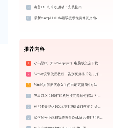
9
惠普J310打印机驱动：安装指南
10
最新msvcp11.dll 64错误提示免费修复指南-金山毒霸
推荐内容
1
小鸟壁纸（BirdWallpaper）电脑版怎么下载？2026桌面壁纸美化神器指南
2
Ventoy安装使用教程：告别反复格式化，打造装机必备万能U盘启动盘
3
Win10如何彻底永久关闭自动更新 5种方法教你永久关闭win10自动更新
4
三星CLX-2160打印机连接问题如何解决？-金山毒霸
5
柯尼卡美能达1650EN打印机如何连接？-金山毒霸
6
如何轻松下载和安装惠普Deskjet 3848打印机驱动？跟着这篇指南走