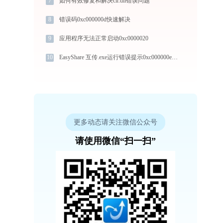
7
如何有效修复和解决clr.dll错误问题
8
错误码0xc000000d快速解决
9
应用程序无法正常启动0xc0000020
10
EasyShare 互传.exe运行错误提示0xc000000e的解决办法
更多动态请关注微信公众号
请使用微信“扫一扫”