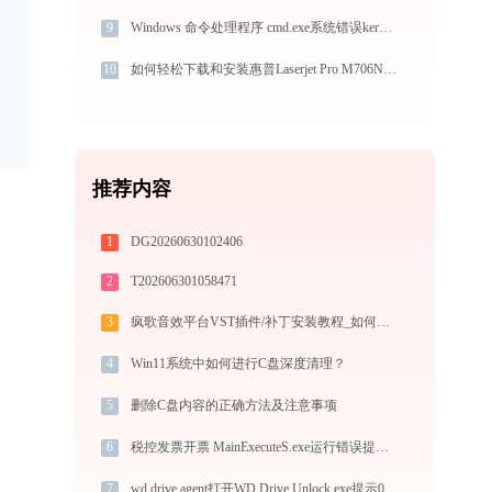
9
Windows 命令处理程序 cmd.exe系统错误kernel32.dll丢失如何解决
10
如何轻松下载和安装惠普Laserjet Pro M706N Duplexer(OS)打印机驱动？跟着这篇指南走
推荐内容
1
DG20260630102406
2
T202606301058471
3
疯歌音效平台VST插件/补丁安装教程_如何加载插件效果包
4
Win11系统中如何进行C盘深度清理？
5
删除C盘内容的正确方法及注意事项
6
税控发票开票 MainExecuteS.exe运行错误提示0xc000000d的解决办法
7
wd drive agent打开WD Drive Unlock.exe提示0xc0000006错误码怎么办