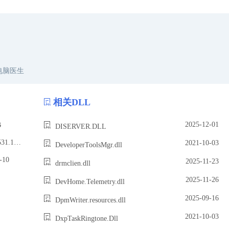
电脑医生
相关DLL
2025-12-01
B
DISERVER.DLL
文件版本：10.0.29531.1000 (WinBuild.160101.0800)
2021-10-03
DeveloperToolsMgr.dll
10
2025-11-23
drmclien.dll
2025-11-26
DevHome.Telemetry.dll
2025-09-16
DpmWriter.resources.dll
2021-10-03
DxpTaskRingtone.Dll