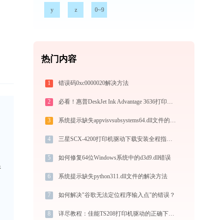
y
z
0~9
热门内容
1
错误码0xc0000020解决方法
2
必看！惠普DeskJet Ink Advantage 3636打印机驱动下载与安装的正确姿势
3
系统提示缺失appvisvsubsystems64.dll文件的解决方法
4
三星SCX-4200打印机驱动下载安装全程指导，轻松解决打印问题
5
如何修复64位Windows系统中的d3d9.dll错误
件
6
系统提示缺失python311.dll文件的解决方法
7
如何解决"谷歌无法定位程序输入点"的错误？
8
详尽教程：佳能TS208打印机驱动的正确下载与安装方式