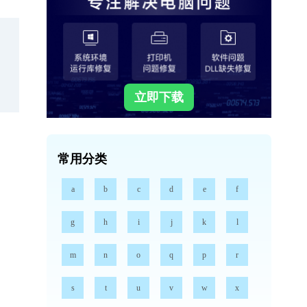
立即下载
常用分类
a
b
c
d
e
f
g
h
i
j
k
l
m
n
o
q
p
r
s
t
u
v
w
x