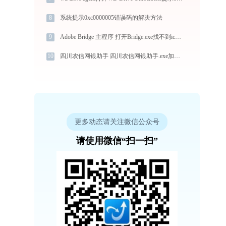
8
系统提示0xc0000005错误码的解决方法
9
Adobe Bridge 主程序 打开Bridge.exe找不到icuin40.dll怎么办
10
四川农信网银助手 四川农信网银助手.exe加载ffmpeg.dll文件丢失处理办法
更多动态请关注微信公众号
请使用微信“扫一扫”