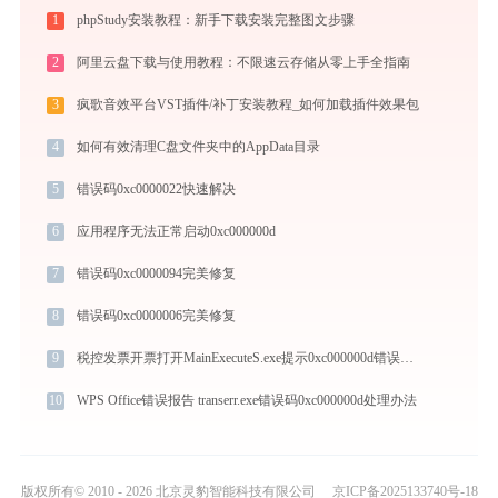
1
phpStudy安装教程：新手下载安装完整图文步骤
2
阿里云盘下载与使用教程：不限速云存储从零上手全指南
3
疯歌音效平台VST插件/补丁安装教程_如何加载插件效果包
4
如何有效清理C盘文件夹中的AppData目录
5
错误码0xc0000022快速解决
6
应用程序无法正常启动0xc000000d
7
错误码0xc0000094完美修复
8
错误码0xc0000006完美修复
9
税控发票开票打开MainExecuteS.exe提示0xc000000d错误码怎么办
10
WPS Office错误报告 transerr.exe错误码0xc000000d处理办法
版权所有© 2010 - 2026 北京灵豹智能科技有限公司
京ICP备2025133740号-18