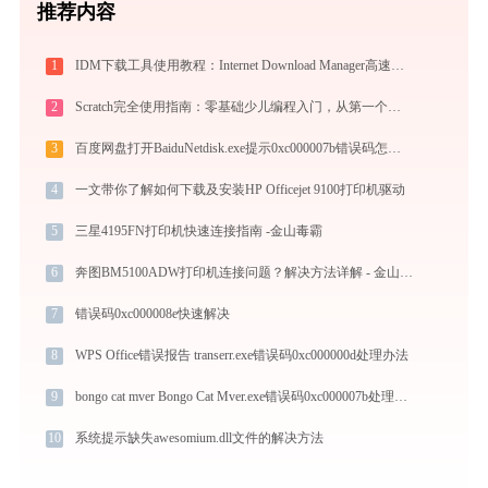
推荐内容
1
IDM下载工具使用教程：Internet Download Manager高速下载与视频抓取完全指南
2
Scratch完全使用指南：零基础少儿编程入门，从第一个作品到独立创作（2026最新）
3
百度网盘打开BaiduNetdisk.exe提示0xc000007b错误码怎么办
4
一文带你了解如何下载及安装HP Officejet 9100打印机驱动
5
三星4195FN打印机快速连接指南 -金山毒霸
6
奔图BM5100ADW打印机连接问题？解决方法详解 - 金山毒霸
7
错误码0xc000008e快速解决
8
WPS Office错误报告 transerr.exe错误码0xc000000d处理办法
9
bongo cat mver Bongo Cat Mver.exe错误码0xc000007b处理办法
10
系统提示缺失awesomium.dll文件的解决方法