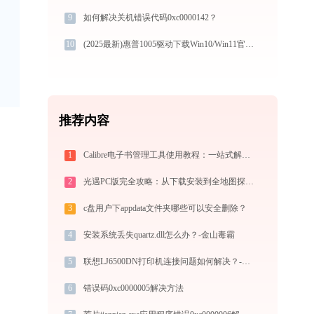
9
如何解决关机错误代码0xc0000142？
10
(2025最新)惠普1005驱动下载Win10/Win11官方安装图文教程
推荐内容
1
Calibre电子书管理工具使用教程：一站式解决电子书格式转换、元数据管理与设备同步
2
光遇PC版完全攻略：从下载安装到全地图探索的新手入门指南（2026最新）
3
c盘用户下appdata文件夹哪些可以安全删除？
4
安装系统丢失quartz.dll怎么办？-金山毒霸
5
联想LJ6500DN打印机连接问题如何解决？-金山毒霸
6
错误码0xc0000005解决方法