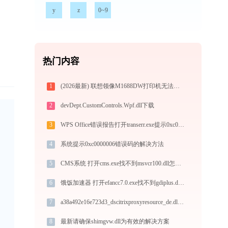
y
z
0~9
热门内容
1
(2026最新) 联想领像M1688DW打印机无法连接？教你解决方法！-金山毒霸
2
devDept.CustomControls.Wpf.dll下载
3
WPS Office错误报告打开transerr.exe提示0xc000000d错误码怎么办
4
系统提示0xc0000006错误码的解决方法
5
CMS系统 打开cms.exe找不到msvcr100.dll怎么办
提
6
饿饭加速器 打开efancc7.0.exe找不到gdiplus.dll怎么办
7
a38a492e16e723d3_dscitrixproxyresource_de.dll下载
8
最新请确保shimgvw.dll为有效的解决方案