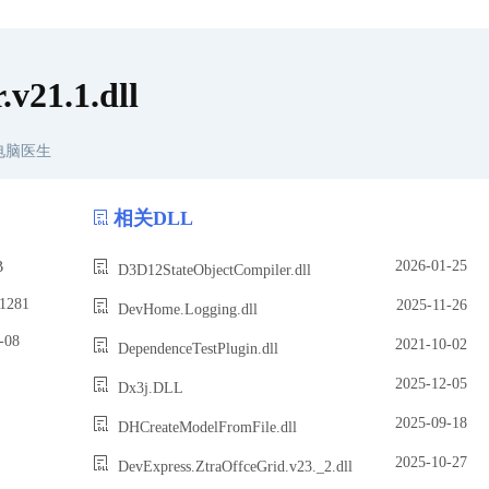
v21.1.dll
电脑医生
相关DLL
2026-01-25
B
D3D12StateObjectCompiler.dll
1281
2025-11-26
DevHome.Logging.dll
08
2021-10-02
DependenceTestPlugin.dll
2025-12-05
Dx3j.DLL
2025-09-18
DHCreateModelFromFile.dll
2025-10-27
DevExpress.ZtraOffceGrid.v23._2.dll