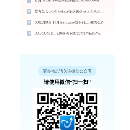
7
荐片jianpian.exe应用程序错误0xc0000006解决方法
8
爱奇艺 QyX64Host.exe提示缺少msvcr100.dll文件的解决办法
9
火狐浏览器 打开firefox.exe找不到xul.dll怎么办
10
DASCOM DL-920驱动下载(官方) Win10/Win11支持
更多动态请关注微信公众号
请使用微信“扫一扫”