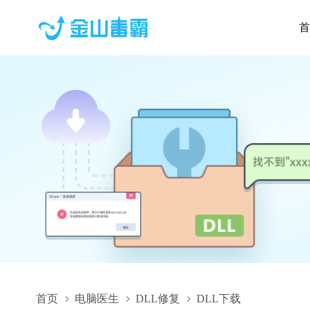
首
首页
电脑医生
DLL修复
DLL下载
DevExpress.CodeConverter.v21.1.dll,DevExpress.CodeConverter