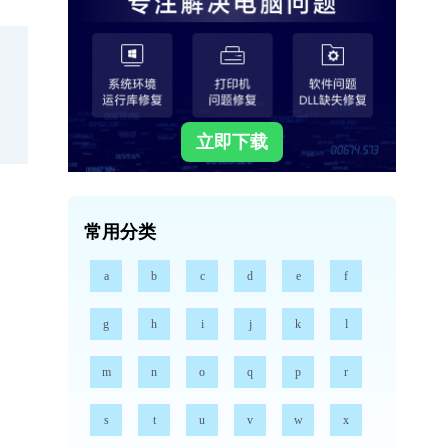
立即下载
常用分类
a
b
c
d
e
f
g
h
i
j
k
l
m
n
o
q
p
r
s
t
u
v
w
x