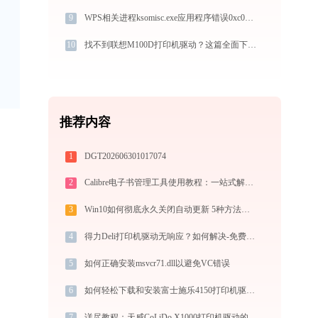
9
WPS相关进程ksomisc.exe应用程序错误0xc0000005解决方法
10
找不到联想M100D打印机驱动？这篇全面下载安装指南帮到你
推荐内容
1
DGT202606301017074
2
Calibre电子书管理工具使用教程：一站式解决电子书格式转换、元数据管理与设备同步
3
Win10如何彻底永久关闭自动更新 5种方法教你永久关闭win10自动更新
4
得力Deli打印机驱动无响应？如何解决-免费高效
5
如何正确安装msvcr71.dll以避免VC错误
6
如何轻松下载和安装富士施乐4150打印机驱动？跟着这篇指南走
7
详尽教程：天威CoLiDo X1000打印机驱动的正确下载与安装方式