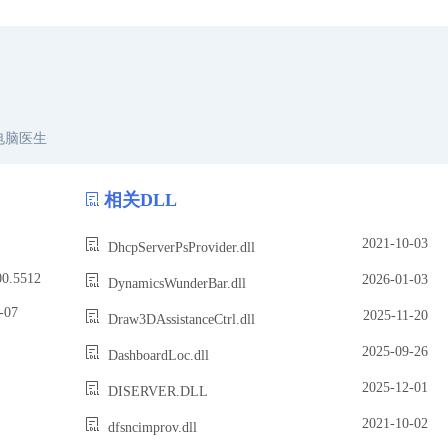
电脑医生
相关DLL
2021-10-03
DhcpServerPsProvider.dll
.5512
2026-01-03
DynamicsWunderBar.dll
07
2025-11-20
Draw3DAssistanceCtrl.dll
2025-09-26
DashboardLoc.dll
2025-12-01
DISERVER.DLL
2021-10-02
dfsncimprov.dll