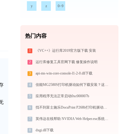
y
z
0~9
热门内容
1
《VC++》运行库2019官方版下载 安装
2
运行库修复工具官网下载 修复操作说明
3
api-ms-win-core-console-l1-2-0.dll下载
存
4
佳能MG2580S打印机驱动如何下载安装？这里有你需要的所有信息
5
应用程序无法正常启动0xc000007b
无
6
找不到富士施乐DocuPrint P268b打印机驱动？这篇全面下载安装指南帮到你
7
英伟达在线帮助 NVIDIA Web Helper.exe系统错误libprotobuf.dll丢失如何解决
8
dxgi.dll下载