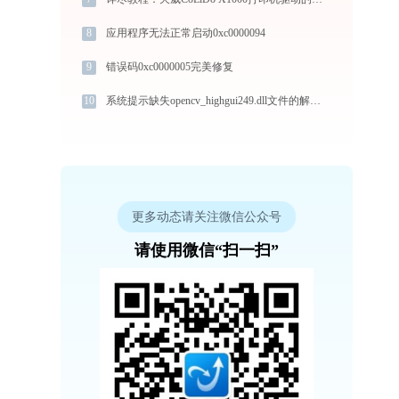
8
应用程序无法正常启动0xc0000094
9
错误码0xc0000005完美修复
10
系统提示缺失opencv_highgui249.dll文件的解决方法
更多动态请关注微信公众号
请使用微信“扫一扫”