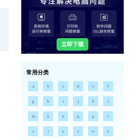
立即下载
常用分类
a
b
c
d
e
f
g
h
i
j
k
l
m
n
o
q
p
r
s
t
u
v
w
x