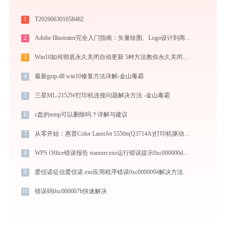
1
T202606301058482
2
Adobe Illustrator完全入门指南：矢量绘图、Logo设计到商业插画的必备工具详解
3
Win10如何彻底永久关闭自动更新 5种方法教你永久关闭win10自动更新
4
最新gzip.dll win10修复方法详解-金山毒霸
5
三星ML-2152W打印机连接问题解决方法 -金山毒霸
6
c盘的temp可以删除吗？详解与建议
7
从零开始：惠普Color LaserJet 5550n(Q3714A)打印机驱动的下载及安装流程
8
WPS Office错误报告 transerr.exe运行错误提示0xc000000d的解决办法
9
爱信诺征信爱信诺.exe应用程序错误0xc0000094解决方法
10
错误码0xc000007b快速解决