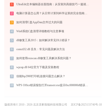
1
UltraEdit文本编辑器全面指南：从安装到高级技巧一篇就够（附快捷键大全）
2
电脑计算器怎么用？从日常计算到科学运算的完全指南（附隐藏功能）
3
如何清理C盘AppData文件过大的问题
4
Win8系统C盘清理详细教程与注意事项
5
dll修复工具2015：如何解决常见DLL错误？
6
comctl32.dll 丢失：常见问题及解决方法
7
如何使用exnscan.dll修复工具解决系统问题？
8
wpcap.dll 64位官方下载及安装教程
9
佳能lbp2900打印机连接问题怎么解决？
10
WPS Office错误报告打开transerr.exe提示0xc000000d错误码怎么办
版权所有© 2010 - 2026 北京灵豹智能科技有限公司
京ICP备2025133740号-18