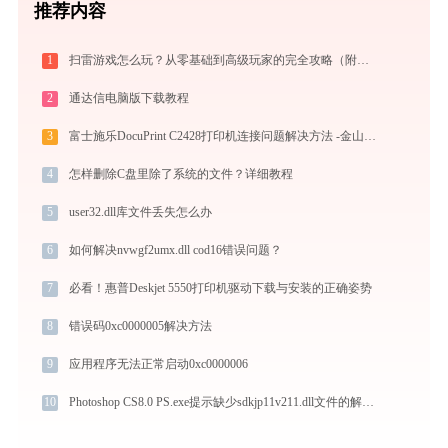
推荐内容
1
扫雷游戏怎么玩？从零基础到高级玩家的完全攻略（附必胜技巧）
2
通达信电脑版下载教程
3
富士施乐DocuPrint C2428打印机连接问题解决方法 -金山毒霸
4
怎样删除C盘里除了系统的文件？详细教程
5
user32.dll库文件丢失怎么办
6
如何解决nvwgf2umx.dll cod16错误问题？
7
必看！惠普Deskjet 5550打印机驱动下载与安装的正确姿势
8
错误码0xc0000005解决方法
9
应用程序无法正常启动0xc0000006
10
Photoshop CS8.0 PS.exe提示缺少sdkjp11v211.dll文件的解决办法