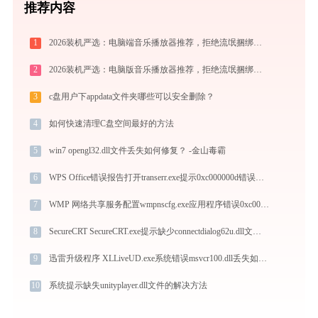
推荐内容
1
2026装机严选：电脑端音乐播放器推荐，拒绝流氓捆绑，还原极致无损心流音质
2
2026装机严选：电脑版音乐播放器推荐，拒绝流氓捆绑，还原极致无损心流音质
3
c盘用户下appdata文件夹哪些可以安全删除？
4
如何快速清理C盘空间最好的方法
5
win7 opengl32.dll文件丢失如何修复？ -金山毒霸
6
WPS Office错误报告打开transerr.exe提示0xc000000d错误码怎么办
7
WMP 网络共享服务配置wmpnscfg.exe应用程序错误0xc0000017解决方法
8
SecureCRT SecureCRT.exe提示缺少connectdialog62u.dll文件的解决办法
9
迅雷升级程序 XLLiveUD.exe系统错误msvcr100.dll丢失如何解决
10
系统提示缺失unityplayer.dll文件的解决方法