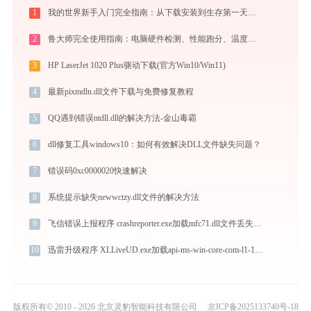
1
我的世界新手入门完全指南：从下载安装到生存第一天，一篇讲透
2
鲁大师完全使用指南：电脑硬件检测、性能跑分、温度监控与系统优化一站式攻略
3
HP LaserJet 1020 Plus驱动下载(官方Win10/Win11)
4
最新pixmdln.dll文件下载与免费修复教程
5
QQ遇到错误ntdll.dll的解决方法-金山毒霸
6
dll修复工具windows10：如何有效解决DLL文件缺失问题？
7
错误码0xc0000020快速解决
8
系统提示缺失newwctzy.dll文件的解决方法
9
飞信错误上报程序 crashreporter.exe加载mfc71.dll文件丢失处理办法
10
迅雷升级程序 XLLiveUD.exe加载api-ms-win-core-com-l1-1-0.dll文件丢失处理办法
版权所有© 2010 - 2026 北京灵豹智能科技有限公司
京ICP备2025133740号-18