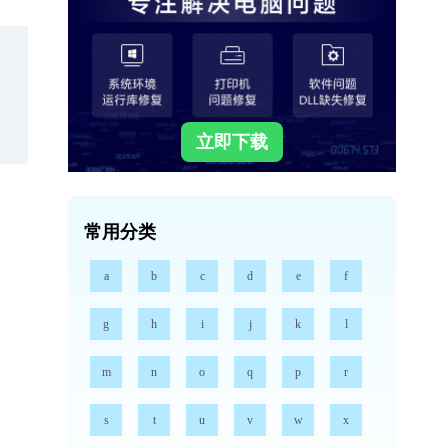
立即下载
常用分类
a
b
c
d
e
f
g
h
i
j
k
l
m
n
o
q
p
r
s
t
u
v
w
x