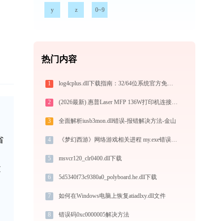
y
z
0~9
热门内容
1
log4cplus.dll下载指南：32/64位系统官方免费版获取与安装教程
2
(2026最新) 惠普Laser MFP 136W打印机连接问题解决方法 - 金山毒霸
3
全面解析iusb3mon.dll错误-报错解决方法-金山
省
4
《梦幻西游》网络游戏相关进程 my.exe错误码0xc0000005处理办法
5
msvcr120_clr0400.dll下载
文
6
5d5340f73c9380a0_polyboard.he.dll下载
7
如何在Windows电脑上恢复atiadlxy.dll文件
8
错误码0xc0000005解决方法