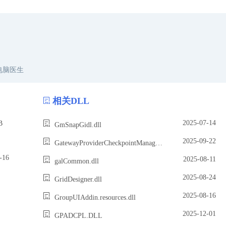
电脑医生
相关DLL
2025-07-14
B
GmSnapGidl.dll
2025-09-22
GatewayProviderCheckpointManager.dll
16
2025-08-11
galCommon.dll
2025-08-24
GridDesigner.dll
2025-08-16
GroupUIAddin.resources.dll
2025-12-01
GPADCPL.DLL