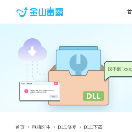
首
首页
电脑医生
DLL修复
DLL下载
GdxGenEventResources.dll,GdxGenEventResources.dll下载,Gdx