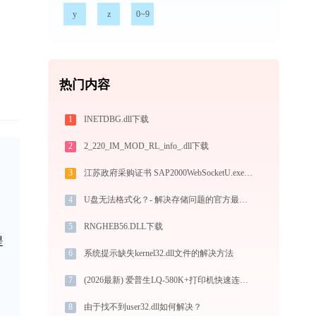
y
z
0~9
热门内容
1
INETDBG.dll下载
2
2_220_IM_MOD_RL_info_.dll下载
3
江苏政府采购证书 SAP2000WebSocketU.exe加载trusutilities.dll文件丢失处理办法
的
4
U盘无法格式化？- 解决存储问题的官方最新教程
5
RNGHEB56.DLL下载
提
6
系统提示缺失kernel32.dll文件的解决方法
7
(2026最新) 爱普生LQ-580K+打印机快速连接指南
8
由于找不到user32.dll如何解决？