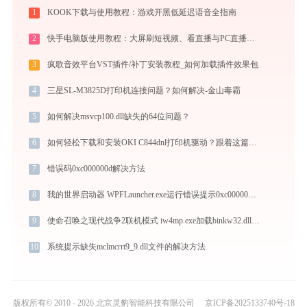
1
KOOK下载与使用教程：游戏开黑低延迟语音全指南
2
快手电脑版使用教程：大屏刷短视频、看直播与PC直播伴侣一站式指南
3
疯歌音效平台VST插件/补丁安装教程_如何加载插件效果包
4
三星SL-M3825D打印机连接问题？如何解决-金山毒霸
5
如何解决msvcp100.dll缺失的64位问题？
6
如何轻松下载和安装OKI C844dnl打印机驱动？跟着这篇指南走
7
错误码0xc000000d解决方法
8
我的世界启动器 WPFLauncher.exe运行错误提示0xc0000006的解决办法
9
使命召唤之现代战争2联机模式 iw4mp.exe加载binkw32.dll文件丢失处理办法
10
系统提示缺失mclmcrrt9_9.dll文件的解决方法
版权所有© 2010 - 2026 北京灵豹智能科技有限公司
京ICP备2025133740号-18